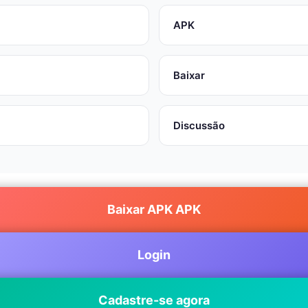
APK
Baixar
Discussão
Baixar APK APK
Login
Cadastre-se agora