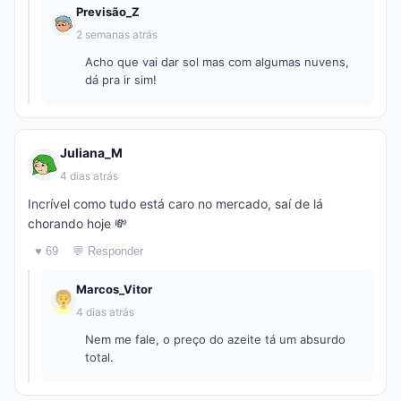
Previsão_Z
2 semanas atrás
Acho que vai dar sol mas com algumas nuvens,
dá pra ir sim!
Juliana_M
4 dias atrás
Incrível como tudo está caro no mercado, saí de lá
chorando hoje 💸
♥ 69
💬 Responder
Marcos_Vitor
4 dias atrás
Nem me fale, o preço do azeite tá um absurdo
total.