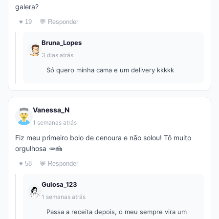
galera?
♥ 19
💬 Responder
Bruna_Lopes
3 dias atrás
Só quero minha cama e um delivery kkkkk
Vanessa_N
1 semanas atrás
Fiz meu primeiro bolo de cenoura e não solou! Tô muito
orgulhosa 🥕🍰
♥ 58
💬 Responder
Gulosa_123
1 semanas atrás
Passa a receita depois, o meu sempre vira um