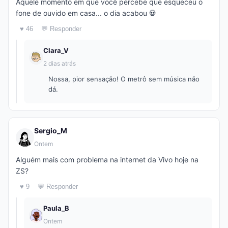
Aquele momento em que você percebe que esqueceu o
fone de ouvido em casa... o dia acabou 💀
♥ 46
💬 Responder
Clara_V
2 dias atrás
Nossa, pior sensação! O metrô sem música não
dá.
Sergio_M
Ontem
Alguém mais com problema na internet da Vivo hoje na
ZS?
♥ 9
💬 Responder
Paula_B
Ontem