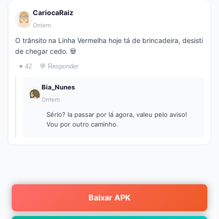
CariocaRaiz
Ontem
O trânsito na Linha Vermelha hoje tá de brincadeira, desisti
de chegar cedo. 💀
♥ 42
💬 Responder
Bia_Nunes
Ontem
Sério? Ia passar por lá agora, valeu pelo aviso!
Vou por outro caminho.
Baixar APK