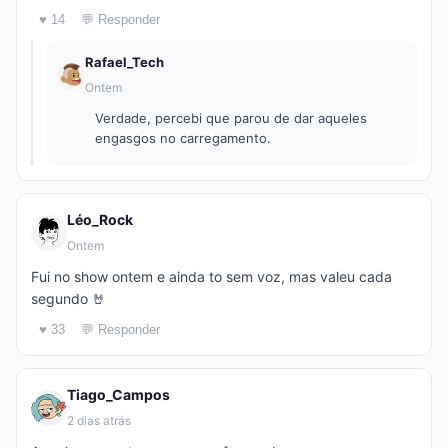
♥ 14
💬 Responder
Rafael_Tech
Ontem
Verdade, percebi que parou de dar aqueles
engasgos no carregamento.
Léo_Rock
Ontem
Fui no show ontem e ainda to sem voz, mas valeu cada
segundo 🤘
♥ 33
💬 Responder
Tiago_Campos
2 dias atrás