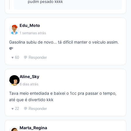
pudim pesado kkkk
Edu_Moto
1 semanas atrás
Gasolina subiu de novo... tá difícil manter o veículo assim.
💸
♥ 60
💬 Responder
Aline_Sky
6 dias atrás
Tava meio entediada e baixei o 1cc pra passar o tempo,
até que é divertido kkk
♥ 22
💬 Responder
Marta_Regina