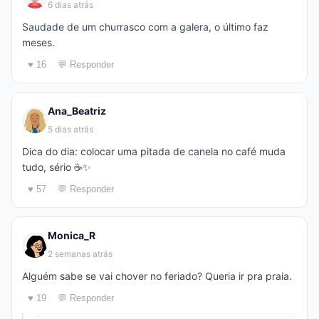
6 dias atrás
Saudade de um churrasco com a galera, o último faz
meses.
♥ 16
💬 Responder
Ana_Beatriz
5 dias atrás
Dica do dia: colocar uma pitada de canela no café muda
tudo, sério ☕✨
♥ 57
💬 Responder
Monica_R
2 semanas atrás
Alguém sabe se vai chover no feriado? Queria ir pra praia.
♥ 19
💬 Responder