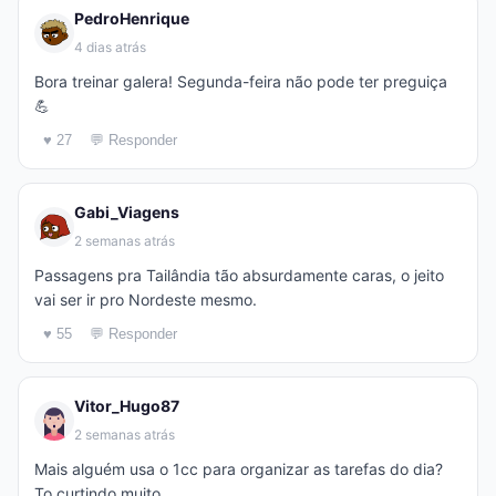
PedroHenrique
4 dias atrás
Bora treinar galera! Segunda-feira não pode ter preguiça
💪
♥ 27
💬 Responder
Gabi_Viagens
2 semanas atrás
Passagens pra Tailândia tão absurdamente caras, o jeito
vai ser ir pro Nordeste mesmo.
♥ 55
💬 Responder
Vitor_Hugo87
2 semanas atrás
Mais alguém usa o 1cc para organizar as tarefas do dia?
To curtindo muito.