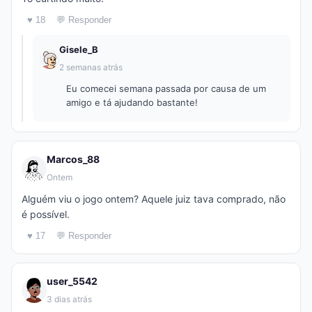
♥ 18
💬 Responder
Gisele_B
2 semanas atrás
Eu comecei semana passada por causa de um
amigo e tá ajudando bastante!
Marcos_88
Ontem
Alguém viu o jogo ontem? Aquele juiz tava comprado, não
é possível.
♥ 17
💬 Responder
user_5542
3 dias atrás