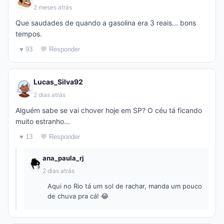
2 meses atrás
Que saudades de quando a gasolina era 3 reais... bons
tempos.
♥ 93
💬 Responder
Lucas_Silva92
2 dias atrás
Alguém sabe se vai chover hoje em SP? O céu tá ficando
muito estranho...
♥ 13
💬 Responder
ana_paula_rj
2 dias atrás
Aqui no Rio tá um sol de rachar, manda um pouco
de chuva pra cá! 😂