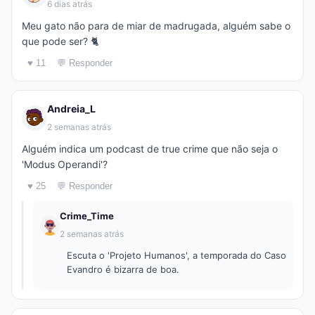
6 dias atrás
Meu gato não para de miar de madrugada, alguém sabe o
que pode ser? 🐈
♥ 11
💬 Responder
Andreia_L
2 semanas atrás
Alguém indica um podcast de true crime que não seja o
'Modus Operandi'?
♥ 25
💬 Responder
Crime_Time
2 semanas atrás
Escuta o 'Projeto Humanos', a temporada do Caso
Evandro é bizarra de boa.