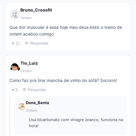
Bruno_Crossfit
Ontem
Que dor muscular é essa hoje meu deus kkkk o treino de
ontem acabou comigo
♥ 11
💬 Responder
Tio_Luiz
Ontem
Como faz pra tirar mancha de vinho do sofá? Socorro!
♥ 6
💬 Responder
Dona_Benta
Ontem
Usa bicarbonato com vinagre branco, funciona na
hora!