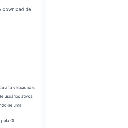
 o download de
de alta velocidade.
e usuários ativos.
ando-se uma
 pela GLI.