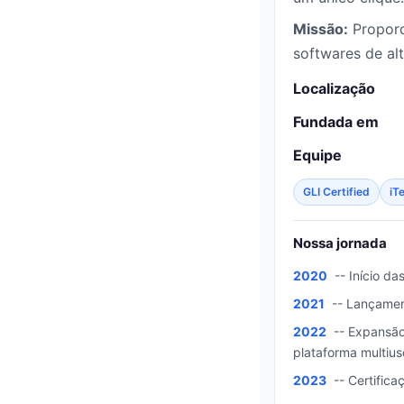
Missão:
Proporc
softwares de al
Localização
Fundada em
Equipe
GLI Certified
iT
Nossa jornada
2020
-- Início da
2021
-- Lançament
2022
-- Expansão
plataforma multius
2023
-- Certifica