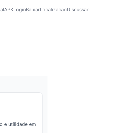
ial
APK
Login
Baixar
Localização
Discussão
ão e utilidade em