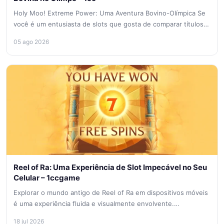
Holy Moo! Extreme Power: Uma Aventura Bovino-Olímpica Se
você é um entusiasta de slots que gosta de comparar títulos
e...
05 ago 2026
Reel of Ra: Uma Experiência de Slot Impecável no Seu
Celular – 1ccgame
Explorar o mundo antigo de Reel of Ra em dispositivos móveis
é uma experiência fluida e visualmente envolvente.
Desenvolvido pela...
18 jul 2026