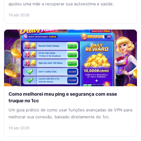
ajudou uma mãe a recuperar sua autoestima e saúde.
19 abr 2026
Como melhorei meu ping e segurança com esse
truque no 1cc
Um guia prático de como usar funções avançadas de VPN para
melhorar sua conexão, baixado diretamente do 1cc.
19 abr 2026